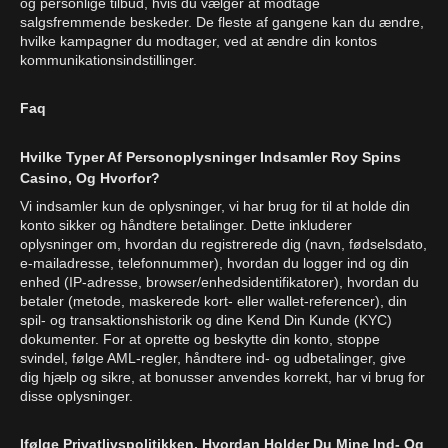
og personlige tilbud, hvis du vælger at modtage
salgsfremmende beskeder. De fleste af gangene kan du ændre,
hvilke kampagner du modtager, ved at ændre din kontos
kommunikationsindstillinger.
Faq
Hvilke Typer Af Personoplysninger Indsamler Roy Spins
Casino, Og Hvorfor?
Vi indsamler kun de oplysninger, vi har brug for til at holde din
konto sikker og håndtere betalinger. Dette inkluderer
oplysninger om, hvordan du registrerede dig (navn, fødselsdato,
e-mailadresse, telefonnummer), hvordan du logger ind og din
enhed (IP-adresse, browser/enhedsidentifikatorer), hvordan du
betaler (metode, maskerede kort- eller wallet-referencer), din
spil- og transaktionshistorik og dine Kend Din Kunde (KYC)
dokumenter. For at oprette og beskytte din konto, stoppe
svindel, følge AML-regler, håndtere ind- og udbetalinger, give
dig hjælp og sikre, at bonusser anvendes korrekt, har vi brug for
disse oplysninger.
Ifølge Privatlivspolitikken, Hvordan Holder Du Mine Ind- Og