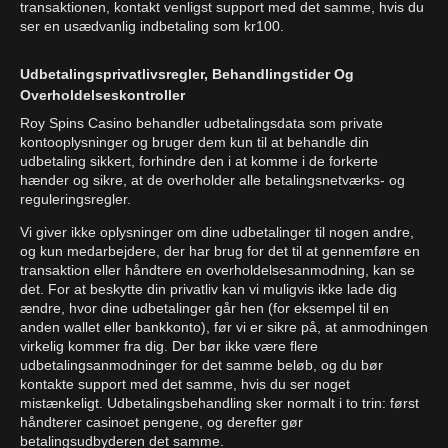
transaktionen, kontakt venligst support med det samme, hvis du
ser en usædvanlig indbetaling som kr100.
Udbetalingsprivatlivsregler, Behandlingstider Og
Overholdelseskontroller
Roy Spins Casino behandler udbetalingsdata som private
kontooplysninger og bruger dem kun til at behandle din
udbetaling sikkert, forhindre den i at komme i de forkerte
hænder og sikre, at de overholder alle betalingsnetværks- og
reguleringsregler.
Vi giver ikke oplysninger om dine udbetalinger til nogen andre,
og kun medarbejdere, der har brug for det til at gennemføre en
transaktion eller håndtere en overholdelsesanmodning, kan se
det. For at beskytte din privatliv kan vi muligvis ikke lade dig
ændre, hvor dine udbetalinger går hen (for eksempel til en
anden wallet eller bankkonto), før vi er sikre på, at anmodningen
virkelig kommer fra dig. Der bør ikke være flere
udbetalingsanmodninger for det samme beløb, og du bør
kontakte support med det samme, hvis du ser noget
mistænkeligt. Udbetalingsbehandling sker normalt i to trin: først
håndterer casinoet pengene, og derefter gør
betalingsudbyderen det samme.