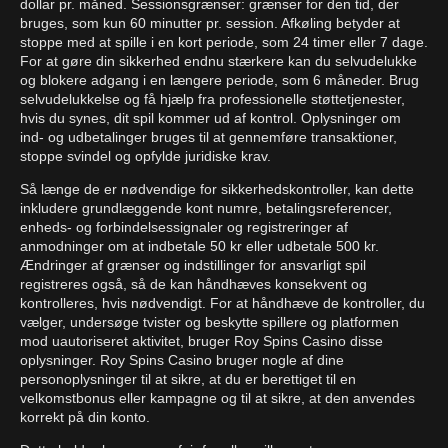
dollar pr. måned. Sessionsgrænser: grænser for den tid, der
bruges, som kun 60 minutter pr. session. Afkøling betyder at
stoppe med at spille i en kort periode, som 24 timer eller 7 dage.
For at gøre din sikkerhed endnu stærkere kan du selvudelukke
og blokere adgang i en længere periode, som 6 måneder. Brug
selvudelukkelse og få hjælp fra professionelle støttetjenester,
hvis du synes, dit spil kommer ud af kontrol. Oplysninger om
ind- og udbetalinger bruges til at gennemføre transaktioner,
stoppe svindel og opfylde juridiske krav.
Så længe de er nødvendige for sikkerhedskontroller, kan dette
inkludere grundlæggende kont numre, betalingsreferencer,
enheds- og forbindelsessignaler og registreringer af
anmodninger om at indbetale 50 kr eller udbetale 500 kr.
Ændringer af grænser og indstillinger for ansvarligt spil
registreres også, så de kan håndhæves konsekvent og
kontrolleres, hvis nødvendigt. For at håndhæve de kontroller, du
vælger, undersøge tvister og beskytte spillere og platformen
mod uautoriseret aktivitet, bruger Roy Spins Casino disse
oplysninger. Roy Spins Casino bruger nogle af dine
personoplysninger til at sikre, at du er berettiget til en
velkomstbonus eller kampagne og til at sikre, at den anvendes
korrekt på din konto.