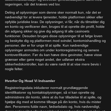
regeringen, når det kræves ved lov.
Deling af oplysninger som denne sker normalt kun, når det er
nødvendigt for at levere tjenester, holde platformen sikker eller
opfylde juridiske krav. De oplysninger, vi får, når du tilmelder dig
en konto og verificerer den, bruges til at oprette din profil, holde
din adgang sikker og give dig adgang til alle casinoets
funktioner. Desuden bruges disse oplysninger til at følge loven
og beskytte dig og platformen mod svindel, kontomishandling og
personer, der er for unge til at spille. Kun nødvendige
oplysninger anmodes om under kontoregistrering og senere
kontoverifikation. Før du kan hæve dine gevinster, hæve visse
grænser eller gøre noget andet, der udløser ekstra
sikkerhedskontroller, kan du være nødt til at vise mere bevis i
nogle felter.
Hvorfor Og Hvad Vi Indsamler
Registreringsdata inkluderer normalt grundlæggende
identifikatorer og kontaktoplysninger, så vi kan oprette og
administrere din konto, sikre at du har tilladelse til at spille, og
hjælpe dig med at komme tilbage på din konto, hvis du mister
den. Personens fulde navn, fødselsdato og, hvis nødvendigt,