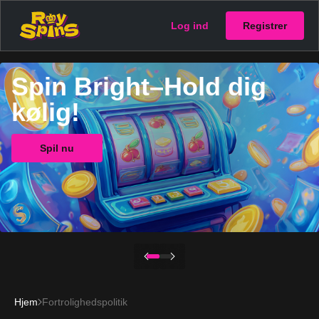
Log ind
Registrer
Spin Bright–Hold dig
kølig!
Spil nu
Hjem
Fortrolighedspolitik