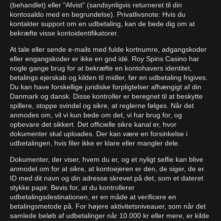
(behandlet) eller "Afvist" (sandsynligvis returneret til din
kontosaldo med en begrundelse). Privatlivsnote: Hvis du
kontakter support om en udbetaling, kan de bede dig om at
bekræfte visse kontoidentifikatorer.
At tale eller sende e-mails med fulde kortnumre, adgangskoder
eller engangskoder er ikke en god idé. Roy Spins Casino har
nogle gange brug for at bekræfte en kontohavers identitet,
betalings ejerskab og kilden til midler, før en udbetaling frigives.
Du kan have forskellige juridiske forpligtelser afhængigt af din
Danmark og dansk. Disse kontroller er beregnet til at beskytte
spillere, stoppe svindel og sikre, at reglerne følges. Når det
anmodes om, vil vi kun bede om det, vi har brug for, og
opbevare det sikkert. Det officielle sikre kanal er, hvor
dokumenter skal uploades. Der kan være en forsinkelse i
udbetalingen, hvis filer ikke er klare eller mangler dele.
Dokumenter, der viser, hvem du er, og et nyligt selfie kan blive
anmodet om for at sikre, at kontoejeren er den, de siger, de er.
ID med dit navn og din adresse skrevet på det, som et dateret
stykke papir. Bevis for, at du kontrollerer
udbetalingsdestinationen, er en måde at verificere en
betalingsmetode på. For højere aktivitetsniveauer, som når det
samlede beløb af udbetalinger når 10.000 kr eller mere, er kilde