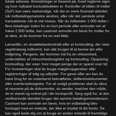
lokale adresse. Anmodninger er baseret på, hvad reglerne siger,
og hvor risikabel kontoaktiviteten er. Kontroller af kilden til midler
(SoF) kan være nødvendige, når der er mere finansiel aktivitet,
når indbetalingsmønstre ændres, eller når det samlede antal
transaktioner når et vist niveau. Når du indbetaler 1.000 dollar i
flere betalinger inden for en kort periode eller anmoder om at
hæve 2.000 dollar, kan casinoet anmode om bevis for midler for
at sikre, at de kommer fra en reel kilde.
Lønsedler, en ansættelseskontrakt eller et kontoudtog, der viser
regelmæssig indkomst, kan alle bruges til at bevise løn eller
indtjening. Pengene, der kommer ind fra en virksomhed,
understøttes af virksomhedsregistre og kontoudtog. Opsparing:
kontoudtog, der viser, hvor meget penge der er sparet over tid.
For investeringer skal du bruge mægleropgørelser eller
registreringer af salg og udbytter. For gaver eller arv kan du
have brug for en notariseret bekræftelse, skifteretsdokumenter
eller overførselsregistre. For at undgå problemer skal du sikre,
at navnene på de dokumenter, du sender, matcher den måde,
de er stavet og ordnet på i din kontoprofil. Sørg også for, at den
verificerende identitet bruger det samme betalingsmetodenavn.
Casinoet kan anmode om bevis, hvis en indbetaling blev
foretaget med en metode, der ikke er knyttet til din konto. De
kan også bede dig om at bruge en anden metode til fremtidige