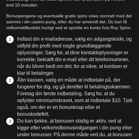
end 10 minutter.
Bonuspengene og eventuelle gratis spins vises normalt med det
samme i din casino-pung, efter du har anvendt det. Du kan få
velkomsttilbuddet hurtigt ved at oprette en konto hos Roy Spins.
Indtast din e-mailadresse, vælg en adgangskode, og
udfyld din profil med nogle grundlæggende
oplysninger. Sørg for, at dine kontaktoplysninger er
korrekte; bekræft din e-mail eller dit telefonnummer,
når du bliver bedt om det, for at sikre, at kontoen er
klar til betalinger.
Åbn kassen, vælg en måde at indbetale på, der
fungerer for dig, og gå derefter til betalingsskærmen.
Foretag din første indbetaling. Sørg for, at du
opfylder minimumskravet, som at indbetale $10. Tjek
også, om der er en bonusknap eller et
bonuskodefelt.
Du kan tjekke, at bonusen stadig er aktiv, ved at
kigge efter velkomstbonusindgangen i din pung eller
under bonusser. På denne måde ved du, at bonusen