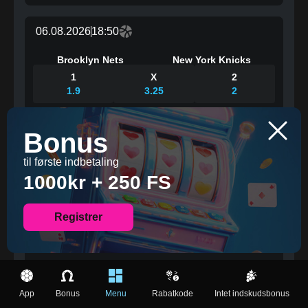
06.08.2026
18:50
Brooklyn Nets
New York Knicks
1
X
2
1.9
3.25
2
Bonus
06.08.2026
17:00
til første indbetaling
Atletico Madrid
Sevilla
1000kr + 250 FS
1
X
2
2.2
3.3
3.1
Registrer
06.08.2026
14:30
Iga Swiatek
Coco Gauff
1
2
App
Bonus
Menu
Rabatkode
Intet indskudsbonus
1.65
2.15