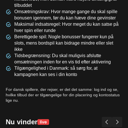
tilbuddet
Omsætningskrav: Hvor mange gange du skal spille
bonusen igennem, før du kan hæve dine gevinster
Maksimal indsatsregel: Hvor meget du kan satse på
hver spin eller runde
Berettigede spil: Nogle bonusser fungerer kun på
slots, mens bordspil kan bidrage mindre eller slet
ikke
Tidsbegrænsning: Du skal muligvis afslutte
omsætningen inden for en vis tid efter aktivering
Tilgængelighed i Danmark: så sørg for, at
kampagnen kan ses i din konto
For dansk spillere, der rejser, er det det samme: log ind og se,
hvilke tilbud der er tilgængelige for din placering og kontostatus
lige nu.
Nu vinder