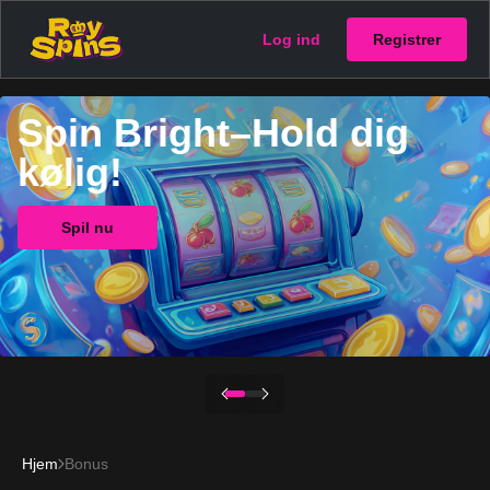
Log ind
Registrer
Spin Bright–Hold dig
kølig!
Spil nu
Hjem
Bonus