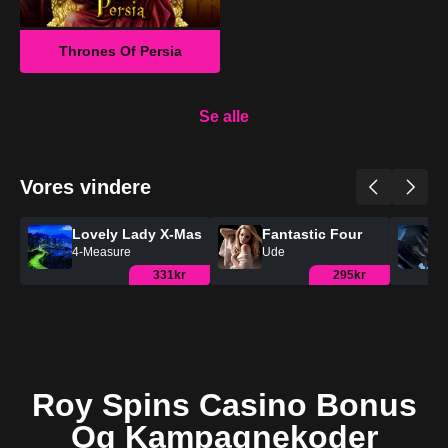
Thrones Of Persia
Se alle
Vores vindere
Lovely Lady X-Mas
Fantastic Four
4-Measure
Ude
331kr
295kr
Roy Spins Casino Bonus
Og Kampagnekoder