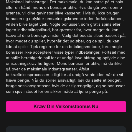
Maksimal indsatsregel: Det maksimale, du kan satse på et spin
eller en hånd, mens en bonus er aktiv. Hvis du går over denne
grænse, vil dine gevinster blive kasseret. Hvis du ikke bruger
bonusen og opfylder omsætningskravene inden forfaldsdatoen,
vil den blive taget væk. Nogle bonusser, som gratis spins eller
ingen indbetalingstilbud, har grænser for, hvor meget du kan
hæve af dine bonusgevinster. Vælg det bedste tilbud baseret på,
hvor meget du spiller, hvornår det udløber, og de spil, du kan
lide at spille. Tjek reglerne for din betalingsmetode, fordi nogle
bonusser ikke accepterer visse typer indbetalinger. Fortsæt med
at spille berettigede spil for at undgå lave bidrag og opfylde dine
omsætningskrav hurtigere. Mens bonusen er aktiv, må du ikke
gå over de maksimale indsatsgrænser. Afslut
bekræftelsesprocessen tidligt for at undgå ventetider, når du vil
hæve penge. Når du spiller ansvarligt, bør du sætte et budget,
bruge sessionsgrænser, hvis de er tilgængelige, og se bonusser
som sjov i stedet for en sikker måde at tjene penge på.
Kræv Din Velkomstbonus Nu