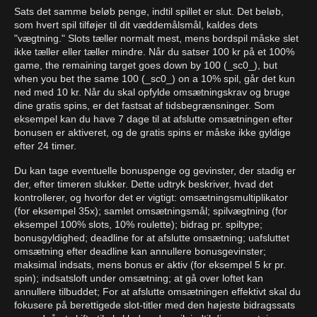
Sats det samme beløb penge, indtil spillet er slut. Det beløb,
som hvert spil tilføjer til dit væddemålsmål, kaldes dets
"vægtning." Slots tæller normalt mest, mens bordspil måske slet
ikke tæller eller tæller mindre. Når du satser 100 kr på et 100%
game, the remaining target goes down by 100 (_sc0_), but
when you bet the same 100 (_sc0_) on a 10% spil, går det kun
ned med 10 kr. Når du skal opfylde omsætningskrav og bruge
dine gratis spins, er det fastsat af tidsbegrænsninger. Som
eksempel kan du have 7 dage til at afslutte omsætningen efter
bonusen er aktiveret, og de gratis spins er måske ikke gyldige
efter 24 timer.
Du kan tage eventuelle bonuspenge og gevinster, der stadig er
der, efter timeren slukker. Dette udtryk beskriver, hvad det
kontrollerer, og hvorfor det er vigtigt: omsætningsmultiplikator
(for eksempel 35x); samlet omsætningsmål; spilvægtning (for
eksempel 100% slots, 10% roulette); bidrag pr. spiltype;
bonusgyldighed; deadline for at afslutte omsætning; uafsluttet
omsætning efter deadline kan annullere bonusgevinster;
maksimal indsats, mens bonus er aktiv (for eksempel 5 kr pr.
spin); indsatsloft under omsætning; at gå over loftet kan
annullere tilbuddet; For at afslutte omsætningen effektivt skal du
fokusere på berettigede slot-titler med den højeste bidragssats