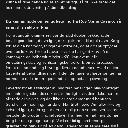
kunne få dine penge ud af spillet hurtigt, så du ikke taber det
hele, mens du venter på din udbetaling.
Du kan anmode om en udbetaling fra Roy Spins Casino, så
snart din saldo er klar
For at undgå forsinkelser bør du altid dobbelttjekke, at den
betalingsmetode, du vælger, er registreret i dit eget navn. Sørg
for, at dine kontooplysninger er korrekte, og at dit spil opfylder
eventuelle krav, før du hæver. Hvis du har gjort krav på en
kampagne og indbetalt mindst kr20, kan eventuelle
omsætningskrav og verificeringskontroller bremse processen
for, at din anmodning bliver godkendt og udbetalt. Hvad du kan
forvente af behandlingstider: Tiden det tager at hæve penge har
normalt to dele: intern godkendelse og betalingslevering.
Leveringstiden afhænger af, hvordan betalingen blev foretaget,
men intern godkendelse kan ske hurtigt, hvis dine dokumenter
allerede er tjekket, og der ikke er problemer med bonusen.
Send din anmodning, når du er klar til at hæve. Annuller ikke og
indsend igen, og brug når det er muligt den samme verificerede
metode, du brugte til at indbetale. Planlæg fremad, hvis du har
brug for dine penge hurtigt. Verificer tidligt, sæt rimelige
grænser, og hæv alt på én gang i stedet for at sende flere små