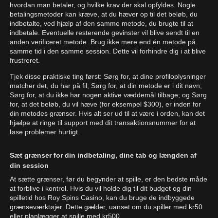
hvordan man betaler, og hvilke krav der skal opfyldes. Nogle
betalingsmetoder kan kræve, at du hæver op til det beløb, du
indbetalte, ved hjælp af den samme metode, du brugte til at
indbetale. Eventuelle resterende gevinster vil blive sendt til en
anden verificeret metode. Brug ikke mere end én metode på
samme tid i den samme session. Dette vil forhindre dig i at blive
frustreret.
Tjek disse praktiske ting først: Sørg for, at dine profiloplysninger
matcher det, du har på fil; Sørg for, at din metode er i dit navn;
Sørg for, at du ikke har nogen aktive væddemål tilbage; og Sørg
for, at det beløb, du vil hæve (for eksempel $300), er inden for
din metodes grænser. Hvis alt ser ud til at være i orden, kan det
hjælpe at ringe til support med dit transaktionsnummer for at
løse problemer hurtigt.
Sæt grænser for din indbetaling, dine tab og længden af
din session
At sætte grænser, før du begynder at spille, er den bedste måde
at forblive i kontrol. Hvis du vil holde dig til dit budget og din
spilletid hos Roy Spins Casino, kan du bruge de indbyggede
grænseværktøjer. Dette gælder, uanset om du spiller med kr50
eller planlægger at spille med kr500.