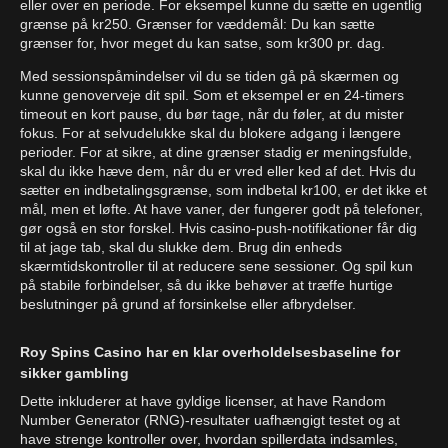
eller over en periode. For eksempel kunne du sætte en ugentlig
grænse på kr250. Grænser for væddemål: Du kan sætte
grænser for, hvor meget du kan satse, som kr300 pr. dag.
Med sessionspåmindelser vil du se tiden gå på skærmen og
kunne genoverveje dit spil. Som et eksempel er en 24-timers
timeout en kort pause, du bør tage, når du føler, at du mister
fokus. For at selvudelukke skal du blokere adgang i længere
perioder. For at sikre, at dine grænser stadig er meningsfulde,
skal du ikke hæve dem, når du er vred eller ked af det. Hvis du
sætter en indbetalingsgrænse, som indbetal kr100, er det ikke et
mål, men et løfte. At have vaner, der fungerer godt på telefoner,
gør også en stor forskel. Hvis casino-push-notifikationer får dig
til at jage tab, skal du slukke dem. Brug din enheds
skærmtidskontroller til at reducere sene sessioner. Og spil kun
på stabile forbindelser, så du ikke behøver at træffe hurtige
beslutninger på grund af forsinkelse eller afbrydelser.
Roy Spins Casino har en klar overholdelsesbaseline for
sikker gambling
Dette inkluderer at have gyldige licenser, at have Random
Number Generator (RNG)-resultater uafhængigt testet og at
have strenge kontroller over, hvordan spillerdata indsamles,