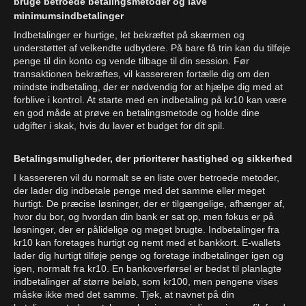
bruge betroede betalingsmetoder og lave
minimumsindbetalinger
Indbetalinger er hurtige, let bekræftet på skærmen og
understøttet af velkendte udbydere. På bare få trin kan du tilføje
penge til din konto og vende tilbage til din session. Før
transaktionen bekræftes, vil kassereren fortælle dig om den
mindste indbetaling, der er nødvendig for at hjælpe dig med at
forblive i kontrol. At starte med en indbetaling på kr10 kan være
en god måde at prøve en betalingsmetode og holde dine
udgifter i skak, hvis du laver et budget for dit spil.
Betalingsmuligheder, der prioriterer hastighed og sikkerhed
I kassereren vil du normalt se en liste over betroede metoder,
der lader dig indbetale penge med det samme eller meget
hurtigt. De præcise løsninger, der er tilgængelige, afhænger af,
hvor du bor, og hvordan din bank er sat op, men fokus er på
løsninger, der er pålidelige og meget brugte. Indbetalinger fra
kr10 kan foretages hurtigt og nemt med et bankkort. E-wallets
lader dig hurtigt tilføje penge og foretage indbetalinger igen og
igen, normalt fra kr10. En bankoverførsel er bedst til planlagte
indbetalinger af større beløb, som kr100, men pengene vises
måske ikke med det samme. Tjek, at navnet på din