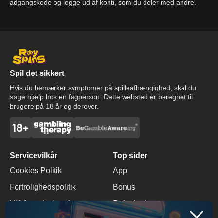
adgangskode og logge ud af konti, som du deler med andre.
Spil det sikkert
Hvis du bemærker symptomer på spilleafhængighed, skal du
søge hjælp hos en fagperson. Dette websted er beregnet til
brugere på 18 år og derover.
Servicevilkår
Top sider
Cookies Politik
App
Fortrolighedspolitik
Bonus
Vilkår og betingelser
Rabatkode