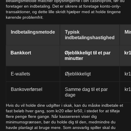
betalingsmetode matcher oplysningerne i din casinoprofil, før du
foretager en indbetaling. Det er sikrere at foretage konto-only-
transaktioner, og dette lille skridt hjælper med at holde tingene
kørende problemfrit.
Indbetalingsmetode
Typisk
Mi
indbetalingshastighed
Bankkort
Øjeblikkeligt til et par
kr
minutter
E-wallets
Øjeblikkeligt
kr
Bankoverførsel
Samme dag til et par
kr
dage
Hvis du vil holde dine udgifter i skak, kan du måske indbetale et
fast beløb hver gang, som kr20 eller kr50, i stedet for at tilføje
flere penge flere gange. Når kassereren viser dig
minimumsgrænsen, bør du holde dig til den, medmindre du
havde planlagt at bruge mere. Som ansvarlig spiller skal du