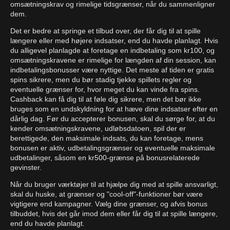
omsætningskrav og rimelige tidsgrænser, når du sammenligner
dem.
Det er bedre at springe et tilbud over, der får dig til at spille
længere eller med højere indsatser, end du havde planlagt. Hvis
du alligevel planlagde at foretage en indbetaling som kr100, og
omsætningskravene er rimelige for længden af din session, kan
indbetalingsbonusser være nyttige. Det meste af tiden er gratis
spins sikrere, men du bør stadig tjekke spillets regler og
eventuelle grænser for, hvor meget du kan vinde fra spins.
Cashback kan få dig til at føle dig sikrere, men det bør ikke
bruges som en undskyldning for at hæve dine indsatser efter en
dårlig dag. Før du accepterer bonusen, skal du sørge for, at du
kender omsætningskravene, udløbsdatoen, spil der er
berettigede, den maksimale indsats, du kan foretage, mens
bonusen er aktiv, udbetalingsgrænser og eventuelle maksimale
udbetalinger, såsom en kr500-grænse på bonusrelaterede
gevinster.
Når du bruger værktøjer til at hjælpe dig med at spille ansvarligt,
skal du huske, at grænser og "cool-off"-funktioner bør være
vigtigere end kampagner. Vælg dine grænser, og afvis bonus
tilbuddet, hvis det går imod dem eller får dig til at spille længere,
end du havde planlagt.