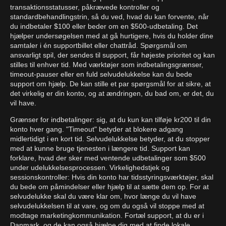
transaktionsstatusser, påkrævede kontroller og
standardbehandlingstrin, så du ved, hvad du kan forvente, når
du indbetaler $100 eller beder om en $500-udbetaling. Det
hjælper undersøgelsen med at gå hurtigere, hvis du holder dine
samtaler i én supportbillet eller chattråd. Spørgsmål om
ansvarligt spil, der sendes til support, får højeste prioritet og kan
stilles til enhver tid. Med værktøjer som indbetalingsgrænser,
timeout-pauser eller en fuld selvudelukkelse kan du bede
support om hjælp. De kan stille et par spørgsmål for at sikre, at
det virkelig er din konto, og at ændringen, du bad om, er det, du
vil have.
Grænser for indbetalinger: sig, at du kun kan tilføje kr200 til din
konto hver gang. "Timeout" betyder at blokere adgang
midlertidigt i en kort tid. Selvudelukkelse betyder, at du stopper
med at kunne bruge tjenesten i længere tid. Support kan
forklare, hvad der sker med ventende udbetalinger som $500
under udelukkelsesprocessen. Virkelighedstjek og
sessionskontroller: Hvis din konto har tidsstyringsværktøjer, skal
du bede om påmindelser eller hjælp til at sætte dem op. For at
selvudelukke skal du være klar om, hvor længe du vil have
selvudelukkelsen til at vare, og om du også vil stoppe med at
modtage marketingkommunikation. Fortæl support, at du er i
Danmark, og de kan også hjælpe dig med at finde lokale