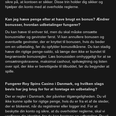
sikre på, at kontoen er sikker. Disse trin holder dig sikker og
hjælper din konto med at overholde reglerne.
Kan jeg hæve penge efter at have brugt en bonus? Ændrer
bonusser, hvordan udbetalinger fungerer?
Du kan hæve til enhver tid, men du skal måske omsætte
bonusmidler og gevinster først. Vi kan annullere bonusen og
eventuelle gevinster, der er knyttet til bonusen, hvis du beder
om en udbetaling, før du opfylder bonusvilkårene. Du kan stadig
hæve din rigtige penge-saldo, så længe den ikke er bundet til
begrænsede bonusregler. Læs bonussiden omhyggeligt for at se
omsætningskravene, maksimal cashout, spilvægtning og listen
over spil, der ikke er berettigede til tilbuddet, før du begynder at
spille.
Fungerer Roy Spins Casino i Danmark, og hvilken slags
bevis har jeg brug for for at foretage en udbetaling?
Der er regler i Danmark, der påvirker tilgængeligheden. Du vil
ikke kunne spille for rigtige penge, hvis du er fra et af de steder,
der er blokeret, når du registrerer eller logger ind. For at
beskytte din konto og sikre, at du overholder reglerne, skal vi
verificere din identitet, før du kan foretage en udbetaling. Du vil