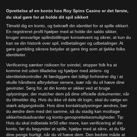
Oprettelse af en konto hos Roy Spins Casino er det første,
du skal gøre for at holde dit spil sikkert
Tilmeld dig en konto, og bekræft din identitet for at spille sikkert.
En registreret profil hjælper med at holde din saldo sikker,
bruger ansvarlige spilindstillinger konsekvent og sikrer, at kun du
kan se din historik over spil, indbetalinger og udbetalinger. At
gøre gambling sikrere betyder at gøre ting som at tjekke folks
identiteter.
Verificering sænker risikoen for svindel, stopper folk fra at
komme ind uden tilladelse og hjælper med alders- og
identitetskontroller. At færdiggøre det tidligt forhindrer dig i at
skulle håndtere afbrydelser senere, især når du vil hæve dine
gevinster. Sørg for, at din konto er sikker ved at bruge
oplysninger, der matcher dem på dine officielle dokumenter, når
du tilmelder dig. Hvis du ikke vil dele dit login, skal du vælge en
stærk adgangskode. Hvis dine kontaktoplysninger ændres, bør
du ændre dem med det samme, så du stadig kan modtage
sikkerhedsadvarsler og konto-genoprettelsesmuligheder. Tip:
Hvis du skal indbetale kr50 eller mere, kan verificering af din
konto, før du begynder at spille, hjælpe med at sikre, at du får
dine penge hurtigt, når du vil hæve dem. Den bedste måde at