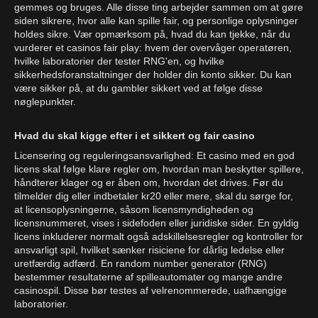
gemmes og bruges. Alle disse ting arbejder sammen om at gøre
siden sikrere, hvor alle kan spille fair, og personlige oplysninger
holdes sikre. Vær opmærksom på, hvad du kan tjekke, når du
vurderer et casinos fair play: hvem der overvåger operatøren,
hvilke laboratorier der tester RNG'en, og hvilke
sikkerhedsforanstaltninger der holder din konto sikker. Du kan
være sikker på, at du gambler sikkert ved at følge disse
nøglepunkter.
Hvad du skal kigge efter i et sikkert og fair casino
Licensering og reguleringsansvarlighed: Et casino med en god
licens skal følge klare regler om, hvordan man beskytter spillere,
håndterer klager og er åben om, hvordan det drives. Før du
tilmelder dig eller indbetaler kr20 eller mere, skal du sørge for,
at licensoplysningerne, såsom licensmyndigheden og
licensnummeret, vises i sidefoden eller juridiske sider. En gyldig
licens inkluderer normalt også adskillelsesregler og kontroller for
ansvarligt spil, hvilket sænker risiciene for dårlig ledelse eller
uretfærdig adfærd. En random number generator (RNG)
bestemmer resultaterne af spilleautomater og mange andre
casinospil. Disse bør testes af velrenommerede, uafhængige
laboratorier.